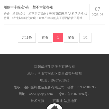
情的重要一步要做好的就是心态建设。调整心态才能进行后续的
动作.........
婚姻中掌握这5点，想不幸福都难
07
婚姻中掌握这5点，想不幸福都难！美国“婚姻教皇”之称的约翰.格
2023-06
特曼，经过多年研究发现：婚姻不幸福的真正原因往往不是经济
问题、外遇、婆媳矛盾等等。真正的根源是失去了“亲密感”，夫
妻不再互相欣赏和喜欢。我们把婚姻幸福的秘诀总结为5条原则，
教我们...
共11条
首页
1
尾页
1/1
洛阳威柯生活服务有限公司
地址：洛阳市涧西区南昌路壹号城邦
电话：19937901893
版权：洛阳威柯生活服务有限公司 电话：19937901893
网址：www.lywjhy.com
豫ICP备19028094号-1
技术支持：
百事通
站点地图