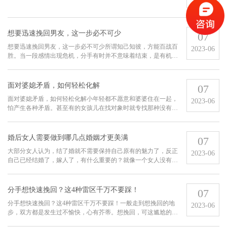
想要迅速挽回男友，这一步必不可少
07
想要迅速挽回男友，这一步必不可少所谓知己知彼，方能百战百
2023-06
胜。当一段感情出现危机，分手有时并不意味着结束，是有机会
挽回的。关键是要了解男人分手前后的状态，才能更加把握好挽
回的节奏。分手前的征兆一般而言，男性在提出分手前肯定都会
出现一些征兆。比...
面对婆媳矛盾，如何轻松化解
07
面对婆媳矛盾，如何轻松化解小年轻都不愿意和婆婆住在一起，
2023-06
怕产生各种矛盾。甚至有的女孩儿在找对象时就专找那种没有妈
妈的男孩子，就是希望没有婆婆。可见婆媳矛盾在女人的心里是
多么恐怖的事。那么婆媳矛盾有哪些如果你想尽量避免婆媳矛
盾，要掌握哪些必要...
婚后女人需要做到哪几点婚姻才更美满
07
大部分女人认为，结了婚就不需要保持自己原有的魅力了，反正
2023-06
自己已经结婚了，嫁人了，有什么重要的？就像一个女人没有结
婚之前就是一个有魅力可爱，有气场的一个人，但是结了婚之后
你就会发现根本就不是一个人，而是两个完全不相同的人。但是
我要告诉你，结了...
分手想快速挽回？这4种雷区千万不要踩！
07
分手想快速挽回？这4种雷区千万不要踩！一般走到想挽回的地
2023-06
步，双方都是发生过不愉快，心有芥蒂。想挽回，可这尴尬的气
氛，放不下的面子，让这挽回工程迟迟无法开展。因此，挽回感