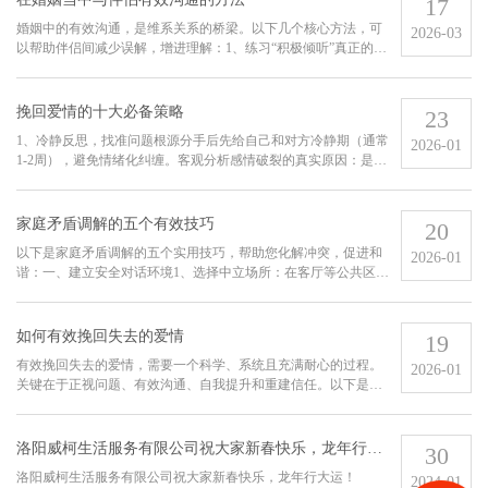
17
婚姻中的有效沟通，是维系关系的桥梁。以下几个核心方法，可
2026-03
以帮助伴侣间减少误解，增进理解：1、练习“积极倾听”真正的沟
通始于倾听。当伴侣说话时，放下手机，停下手中的事，注视对
方，全身心投入。重点不在于立即反驳或给出解决方案，而在于
听懂对方话语...
挽回爱情的十大必备策略
23
1、冷静反思，找准问题根源分手后先给自己和对方冷静期（通常
2026-01
1-2周），避免情绪化纠缠。客观分析感情破裂的真实原因：是沟
通问题、信任危机、性格不合，还是外部压力？只有找准症结，
才能对症下药。2、停止纠缠，给彼此空间过度联系、死缠烂打只
会让对方...
家庭矛盾调解的五个有效技巧
20
以下是家庭矛盾调解的五个实用技巧，帮助您化解冲突，促进和
2026-01
谐：一、建立安全对话环境1、选择中立场所：在客厅等公共区域
沟通，避免封闭卧室引发戒备心理。2、设定基本规则：提前约
定"不打断发言""不用侮辱性语言"等原则。3、预留充足时间：避
开疲惫时...
如何有效挽回失去的爱情
19
有效挽回失去的爱情，需要一个科学、系统且充满耐心的过程。
2026-01
关键在于正视问题、有效沟通、自我提升和重建信任。以下是一
个基于心理学和实践经验的行动框架。一、冷静诊断，找准根源
分手后，切忌死缠烂打。首先要做的是接受现实，冷静下来，像
医生一样诊断感情...
洛阳威柯生活服务有限公司祝大家新春快乐，龙年行大运...
30
洛阳威柯生活服务有限公司祝大家新春快乐，龙年行大运！
2024-01