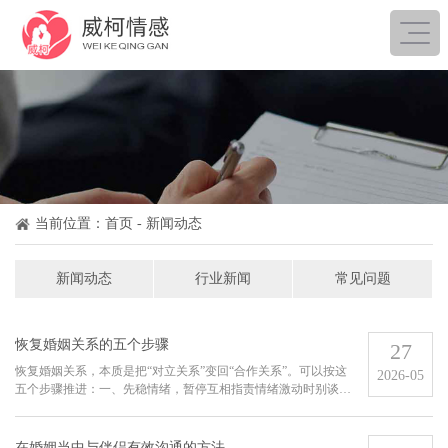
当前位置：
首页
- 新闻动态
新闻动态
行业新闻
常见问题
恢复婚姻关系的五个步骤
27
恢复婚姻关系，本质是把“对立关系”变回“合作关系”。可以按这
2026-05
五个步骤推进：一、先稳情绪，暂停互相指责情绪激动时别谈修
复，只谈对错。约定一段冷静期：减少争吵频率，必要时暂时分
居或分房，但保留基本联系。各自梳理：我在意的三件事是什
么？对方哪些行...
在婚姻当中与伴侣有效沟通的方法