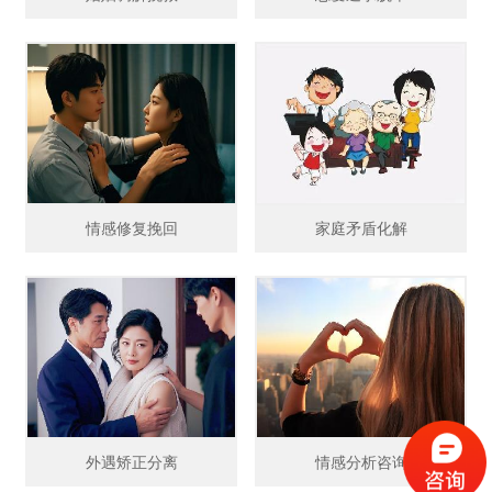
情感修复挽回
家庭矛盾化解
外遇矫正分离
情感分析咨询