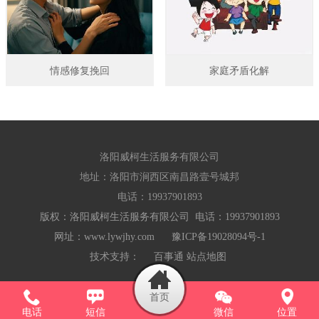
情感修复挽回
家庭矛盾化解
洛阳威柯生活服务有限公司
地址：洛阳市涧西区南昌路壹号城邦
电话：19937901893
版权：洛阳威柯生活服务有限公司 电话：19937901893
网址：www.lywjhy.com
豫ICP备19028094号-1
技术支持：
百事通
站点地图
首页
电话
短信
微信
位置