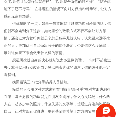
么“以后你让我怎样我就怎样”、“以后我全听你的好不好”、“我给你
跪下了还不行吗”，在非理性的情况下向对方做出种种承诺，让对方
感到无奈和烦躁。
但你忽略了一点，如果一句道歉就可以成功挽回爱情的话，你
们就不会走到分手这步，如此廉价的致歉方式不仅不会让对方领
情，还会让对方觉得你就是个总是犯事儿就认错，认完错永远不改
正的人，更加认可自己做出分手的这个决定，否则你这么没底线，
谁知道你接下来会做出什么样的事情。
想证明改过自身的决心就别说太多道歉的话，一句对不起发过
去，就开始用行动改正自身缺点来表达你的诚意，你的改变他一定
看得到。
挽回错误三：把分手搞得人尽皆知。
极端的人会用这种方式来宣布“我们已经分手”在对方那边刷存
在感，每天必做的功课就是在朋友圈刷屏，什么心灵鸡汤，什么两
人在一起多少年的照片，什么失落的文字等，想通过身边舆论帮助
自己，让对方回到你身边，更有甚至寄希望于对方的父母，企图获