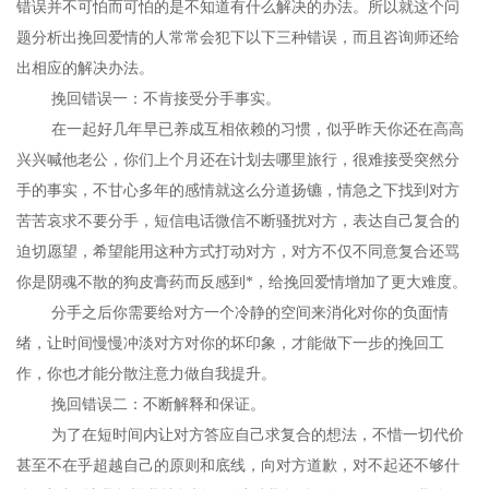
错误并不可怕而可怕的是不知道有什么解决的办法。所以就这个问
题分析出挽回爱情的人常常会犯下以下三种错误，而且咨询师还给
出相应的解决办法。
挽回错误一：不肯接受分手事实。
在一起好几年早已养成互相依赖的习惯，似乎昨天你还在高高
兴兴喊他老公，你们上个月还在计划去哪里旅行，很难接受突然分
手的事实，不甘心多年的感情就这么分道扬镳，情急之下找到对方
苦苦哀求不要分手，短信电话微信不断骚扰对方，表达自己复合的
迫切愿望，希望能用这种方式打动对方，对方不仅不同意复合还骂
你是阴魂不散的狗皮膏药而反感到*，给挽回爱情增加了更大难度。
分手之后你需要给对方一个冷静的空间来消化对你的负面情
绪，让时间慢慢冲淡对方对你的坏印象，才能做下一步的挽回工
作，你也才能分散注意力做自我提升。
挽回错误二：不断解释和保证。
为了在短时间内让对方答应自己求复合的想法，不惜一切代价
甚至不在乎超越自己的原则和底线，向对方道歉，对不起还不够什