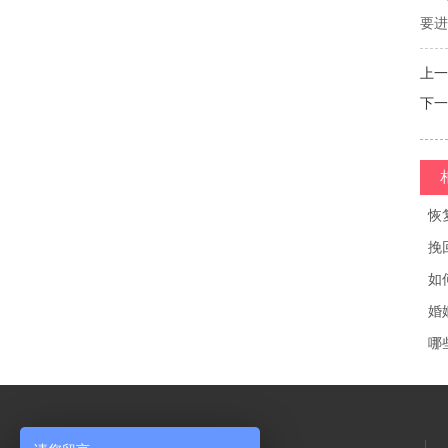
要进
上一
下一
恢
挽
如
婚
哪