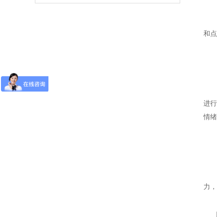
婚
和点
婚
如
进行
情绪
婚
婚
力，
以